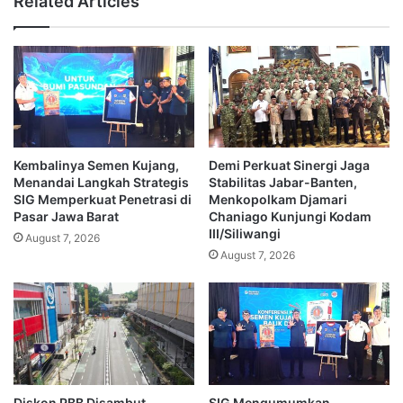
Related Articles
Kembalinya Semen Kujang,
Demi Perkuat Sinergi Jaga
Menandai Langkah Strategis
Stabilitas Jabar-Banten,
SIG Memperkuat Penetrasi di
Menkopolkam Djamari
Pasar Jawa Barat
Chaniago Kunjungi Kodam
III/Siliwangi
August 7, 2026
August 7, 2026
Diskon PBB Disambut
SIG Mengumumkan