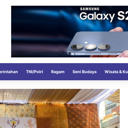
rintahan
TNI/Polri
Ragam
Seni Budaya
Wisata & Ku