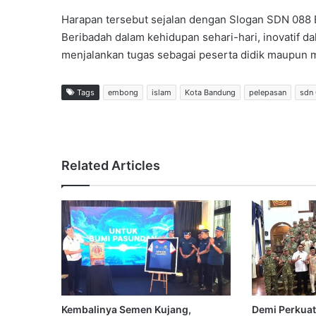
Harapan tersebut sejalan dengan Slogan SDN 088 
Beribadah dalam kehidupan sehari-hari, inovatif d
menjalankan tugas sebagai peserta didik maupun me
Tags
embong
islam
Kota Bandung
pelepasan
sdn
Related Articles
Kembalinya Semen Kujang,
Demi Perkuat