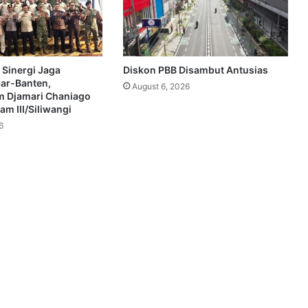
 Sinergi Jaga
Diskon PBB Disambut Antusias
bar-Banten,
August 6, 2026
 Djamari Chaniago
m III/Siliwangi
6