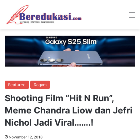
M
Featured
Ragam
Shooting Film “Hit N Run”,
Meme Chandra Liow dan Jefri
Nichol Jadi Viral…….!
November 12, 2018