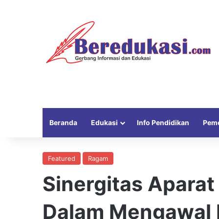
Beranda
Edukasi
Info Pendidikan
Peme
Featured
Ragam
Sinergitas Aparat
Dalam Mengawal L