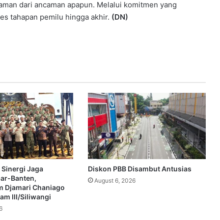
n aman dari ancaman apapun. Melalui komitmen yang
s tahapan pemilu hingga akhir.
(DN)
 Sinergi Jaga
Diskon PBB Disambut Antusias
bar-Banten,
August 6, 2026
 Djamari Chaniago
m III/Siliwangi
6