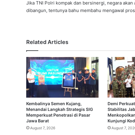
Jika TNI Polri kompak dan bersinergi, negara aka
dibangun, tentunya bahu membahu mengawal prose
Related Articles
Kembalinya Semen Kujang,
Demi Perkuat
Menandai Langkah Strategis SIG
Stabilitas Ja
Memperkuat Penetrasi di Pasar
Menkopolkam
Jawa Barat
Kunjungi Koda
August 7, 2026
August 7, 202