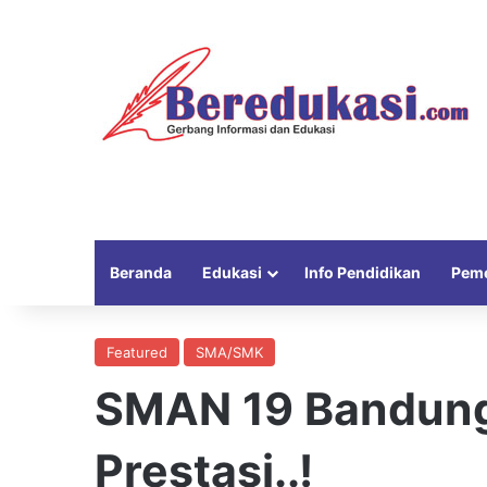
Beranda
Edukasi
Info Pendidikan
Peme
Featured
SMA/SMK
SMAN 19 Bandung
Prestasi..!