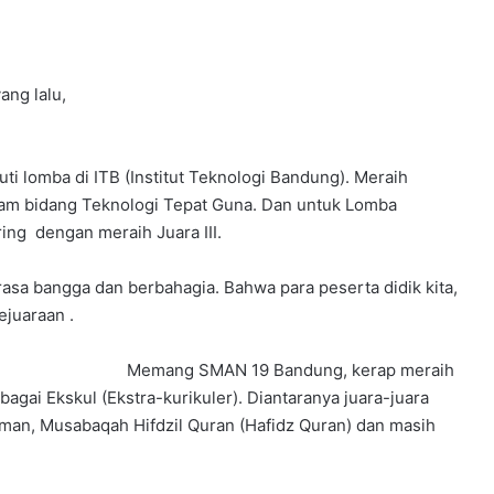
ng lalu,
 lomba di ITB (Institut Teknologi Bandung). Meraih
am bidang Teknologi Tepat Guna. Dan untuk Lomba
ing dengan meraih Juara III.
sa bangga dan berbahagia. Bahwa para peserta didik kita,
ejuaraan .
Memang SMAN 19 Bandung, kerap meraih
agai Ekskul (Ekstra-kurikuler). Diantaranya juara-juara
erman, Musabaqah Hifdzil Quran (Hafidz Quran) dan masih