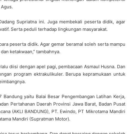
 Agus.
adang Supriatna ini. Juga membekali peserta didik, agar
ovatif. Serta peduli terhadap lingkungan masyarakat.
para peserta didik. Agar gemar beramal soleh serta mampu
 dan ketakwaan,” tambahnya.
 selalu diisi dengan apel pagi, pembacaan Asmaul Husna. Dan
engan program ektrakulikuler. Berupa kepramukaan untuk
yeimbangnya.
17 Bandung yaitu Balai Besar Pengembangan Latihan Kerja,
adan Pertahanan Daerah Provinsi Jawa Barat, Badan Pusat
ncana (AKLI BANDUNG), PT. Ewindo, PT Mikrotama Mandiri
atama Mandiri (Supratman Motor).
isa terus berkembang. Dan dapat bersaing dengan sekolah