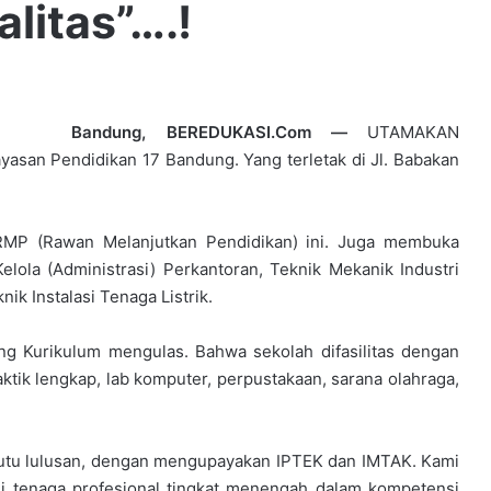
litas”….!
Bandung, BEREDUKASI.Com —
UTAMAKAN
Yayasan Pendidikan 17 Bandung. Yang terletak di Jl. Babakan
 RMP (Rawan Melanjutkan Pendidikan) ini. Juga membuka
elola (Administrasi) Perkantoran, Teknik Mekanik Industri
ik Instalasi Tenaga Listrik.
ng Kurikulum mengulas. Bahwa sekolah difasilitas dengan
aktik lengkap, lab komputer, perpustakaan, sarana olahraga,
utu lulusan, dengan mengupayakan IPTEK dan IMTAK. Kami
i tenaga profesional tingkat menengah dalam kompetensi