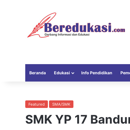
Beranda
Edukasi
Info Pendidikan
Peme
Featured
SMA/SMK
SMK YP 17 Bandu