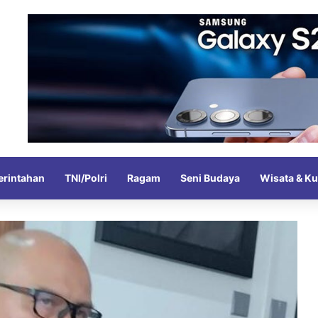
rintahan
TNI/Polri
Ragam
Seni Budaya
Wisata & Ku