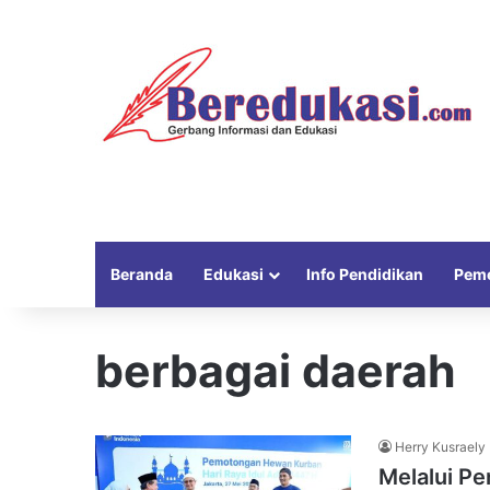
Beranda
Edukasi
Info Pendidikan
Peme
berbagai daerah
Herry Kusraely
Melalui P