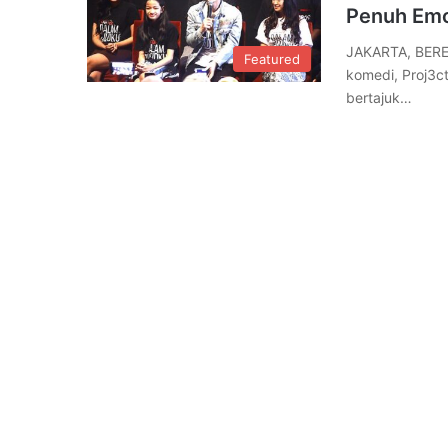
Penuh Emos
JAKARTA, BERE
Featured
komedi, Proj3ct
bertajuk…