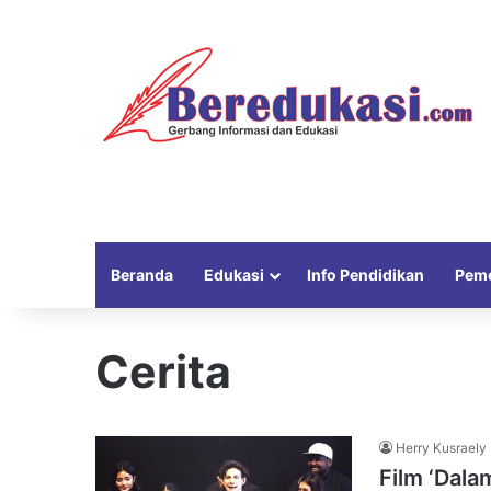
Beranda
Edukasi
Info Pendidikan
Peme
Cerita
Herry Kusraely
Film ‘Dala