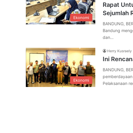
Rapat Unt
Sejumlah 
Ekonomi
BANDUNG, BERE
Bandung mengg
dan…
Herry Kusraely
Ini Renca
BANDUNG, BER
pemberdayaan p
Ekonomi
Pelaksanaan r