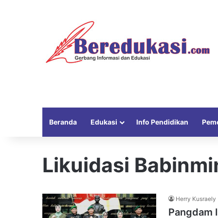
Beranda
Edukasi
Info Pendidikan
Peme
Likuidasi Babinm
Herry Kusraely
Pangdam II