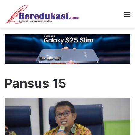
M
Pansus 15