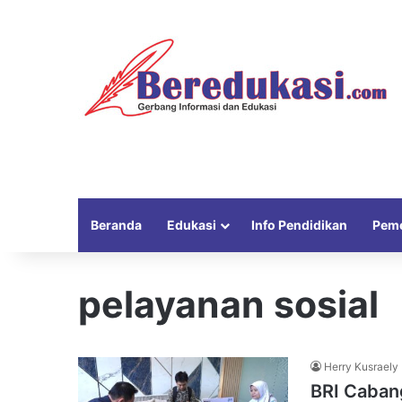
Beranda
Edukasi
Info Pendidikan
Peme
pelayanan sosial
Herry Kusraely
BRI Caban