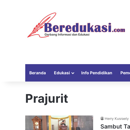
Beranda
Edukasi
Info Pendidikan
Peme
Prajurit
Herry Kusraely
Sambut Ta