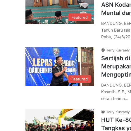
ASN Kodam 
Mental dan
Featured
BANDUNG, BERE
Tahun Baru Isla
Rabu, (24/6/20
Herry Kusraely
Sertijab d
Merupakan
Mengoptim
Featured
BANDUNG, BERE
Kosasih, S.E.,
serah terima…
Herry Kusraely
HUT Ke-80 
Tangkas y