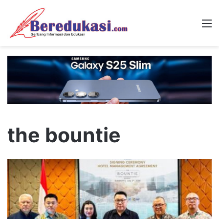
M
the bountie