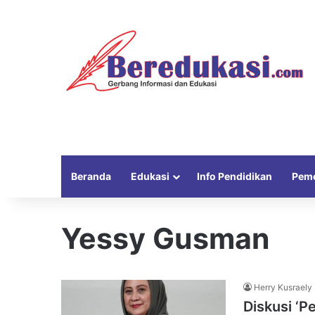
Beranda
Edukasi
Info Pendidikan
Peme
Yessy Gusman
Herry Kusraely
Diskusi ‘P