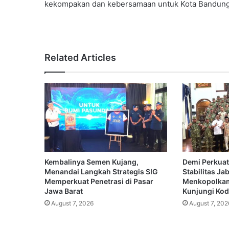
kekompakan dan kebersamaan untuk Kota Bandung y
Related Articles
Kembalinya Semen Kujang,
Demi Perkuat
Menandai Langkah Strategis SIG
Stabilitas Ja
Memperkuat Penetrasi di Pasar
Menkopolkam
Jawa Barat
Kunjungi Koda
August 7, 2026
August 7, 202