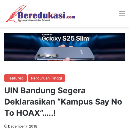
M
Featured
Perguruan Tinggi
UIN Bandung Segera
Deklarasikan “Kampus Say No
To HOAX”…..!
December 7, 2018