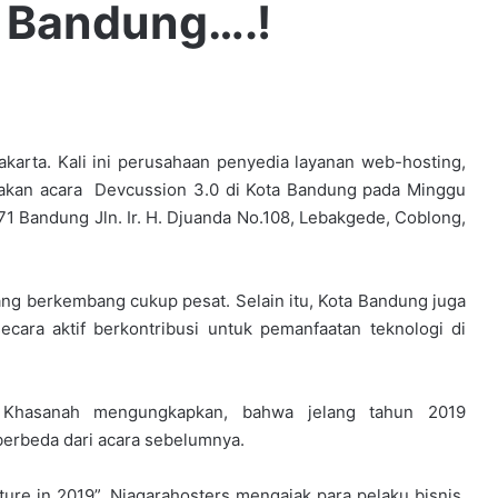
i Bandung….!
karta. Kali ini perusahaan penyedia layanan web-hosting,
rakan acara Devcussion 3.0 di Kota Bandung pada Minggu
K71 Bandung Jln. Ir. H. Djuanda No.108, Lebakgede, Coblong,
 yang berkembang cukup pesat. Selain itu, Kota Bandung juga
cara aktif berkontribusi untuk pemanfaatan teknologi di
 Khasanah mengungkapkan, bahwa jelang tahun 2019
erbeda dari acara sebelumnya.
re in 2019”, Niagarahosters mengajak para pelaku bisnis,