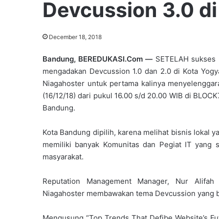
Devcussion 3.0 d
December 18, 2018
Bandung, BEREDUKASI.Com —
SETELAH sukses
mengadakan Devcussion 1.0 dan 2.0 di Kota Yogya
Niagahoster untuk pertama kalinya menyelengga
(16/12/18) dari pukul 16.00 s/d 20.00 WIB di BLOC
Bandung.
Kota Bandung dipilih, karena melihat bisnis lokal
memiliki banyak Komunitas dan Pegiat IT yang se
masyarakat.
Reputation Management Manager, Nur Alifah
Niagahoster membawakan tema Devcussion yang b
Mengusung “Top Trends That Defibe Website’s Futu