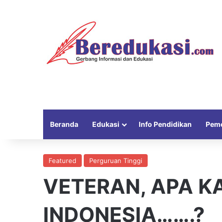
Beranda
Edukasi
Info Pendidikan
Peme
Featured
Perguruan Tinggi
VETERAN, APA K
INDONESIA…….?