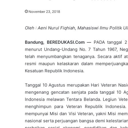
November 23, 2018
Oleh : Aeni Nurul Fiqhiah, Mahasiswi Ilmu Politik
Bandung, BEREDUKASI.Com —
PADA tanggal 2 
menurut Undang-Undang No. 7 Tahun 1967, Neg
telah menyumbangkan tenaganya. Secara aktif ata
resmi maupun kelaskaran dalam memperjuangk
Kesatuan Republik Indonesia.
Tanggal 10 Agustus merupakan Hari Veteran Nasio
mengenang gencatan senjata pada tanggal 10 A
Indonesia melawan Tentara Belanda. Legiun Vete
menghimpun para Veteran Republik Indonesia. 
mempunyai Misi dan Visi Veteran, yakni Misi memb
nasional serta perjuangan bangsa demi kelestari
perbaikan sosial ekonomi, pendidikan dan ke