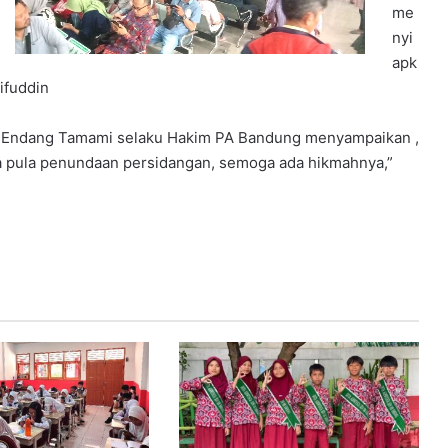
me
nyi
apk
ifuddin
. Endang Tamami selaku Hakim PA Bandung menyampaikan ,
da pula penundaan persidangan, semoga ada hikmahnya,”