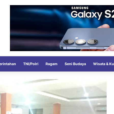
rintahan
TNI/Polri
Ragam
Seni Budaya
Wisata & Ku