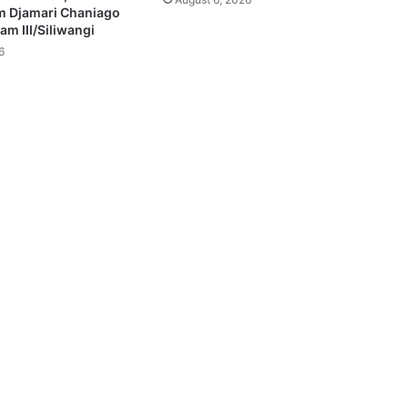
 Djamari Chaniago
m III/Siliwangi
6