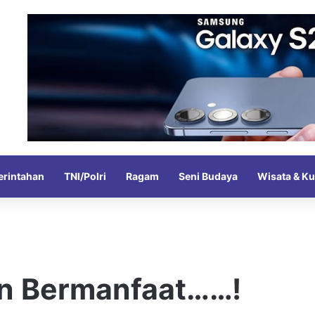
rintahan
TNI/Polri
Ragam
Seni Budaya
Wisata & Ku
an Bermanfaat……!