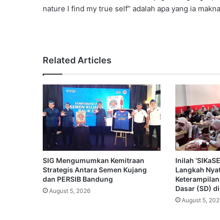
nature I find my true self” adalah apa yang ia makn
Related Articles
SIG Mengumumkan Kemitraan
Inilah ‘SIKa
Strategis Antara Semen Kujang
Langkah Nya
dan PERSIB Bandung
Keterampilan
Dasar (SD) d
August 5, 2026
August 5, 202