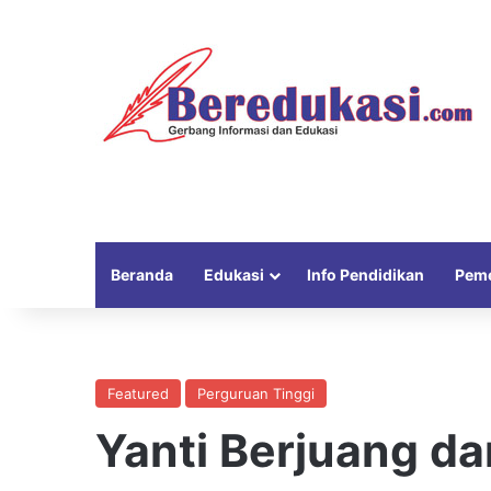
Beranda
Edukasi
Info Pendidikan
Peme
Featured
Perguruan Tinggi
Yanti Berjuang d