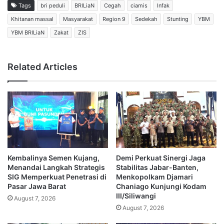
Tags
bri peduli
BRILiaN
Cegah
ciamis
Infak
Khitanan massal
Masyarakat
Region 9
Sedekah
Stunting
YBM
YBM BRILiaN
Zakat
ZIS
Related Articles
Kembalinya Semen Kujang,
Demi Perkuat Sinergi Jaga
Menandai Langkah Strategis
Stabilitas Jabar-Banten,
SIG Memperkuat Penetrasi di
Menkopolkam Djamari
Pasar Jawa Barat
Chaniago Kunjungi Kodam
III/Siliwangi
August 7, 2026
August 7, 2026