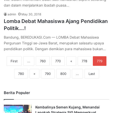
dan dalam menjalankan ibadah puasa…
admin
May 30, 2018
Lomba Debat Mahasiswa Ajang Pendidikan
Politik….!
Bandung, BEREDUKASI.Com — LOMBA Debat Mahasiswa
Perguruan Tinggi se-Jawa Barat, merupakan salasatu upaya
pendidikan politik. Dengan demikian para mahasiswa bukan…
First
...
760
770
«
778
779
780
»
790
800
...
Last
Berita Populer
Kembalinya Semen Kujang, Menandai
Langkah Strategis SIG Memperkuat