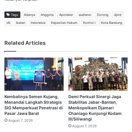
Tags
Adanya
Anggota
Apoteker
audiensi
Dorong
dprd
IAI
Ikatan
Indonesia
Kepastian Hukum
Komisi I
Kota Bandung
Related Articles
Kembalinya Semen Kujang,
Demi Perkuat Sinergi Jaga
Menandai Langkah Strategis
Stabilitas Jabar-Banten,
SIG Memperkuat Penetrasi di
Menkopolkam Djamari
Pasar Jawa Barat
Chaniago Kunjungi Kodam
III/Siliwangi
August 7, 2026
August 7, 2026