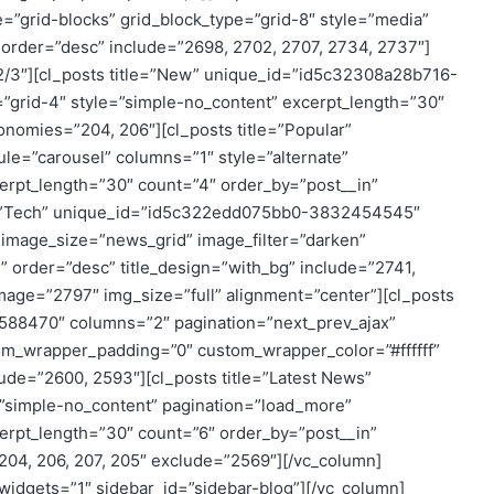
grid-blocks” grid_block_type=”grid-8″ style=”media”
 order=”desc” include=”2698, 2702, 2707, 2734, 2737″]
2/3″][cl_posts title=”New” unique_id=”id5c32308a28b716-
”grid-4″ style=”simple-no_content” excerpt_length=”30″
onomies=”204, 206″][cl_posts title=”Popular”
=”carousel” columns=”1″ style=”alternate”
erpt_length=”30″ count=”4″ order_by=”post__in”
tle=”Tech” unique_id=”id5c322edd075bb0-3832454545″
” image_size=”news_grid” image_filter=”darken”
” order=”desc” title_design=”with_bg” include=”2741,
mage=”2797″ img_size=”full” alignment=”center”][cl_posts
588470″ columns=”2″ pagination=”next_prev_ajax”
om_wrapper_padding=”0″ custom_wrapper_color=”#ffffff”
ude=”2600, 2593″][cl_posts title=”Latest News”
simple-no_content” pagination=”load_more”
erpt_length=”30″ count=”6″ order_by=”post__in”
204, 206, 207, 205″ exclude=”2569″][/vc_column]
widgets=”1″ sidebar_id=”sidebar-blog”][/vc_column]