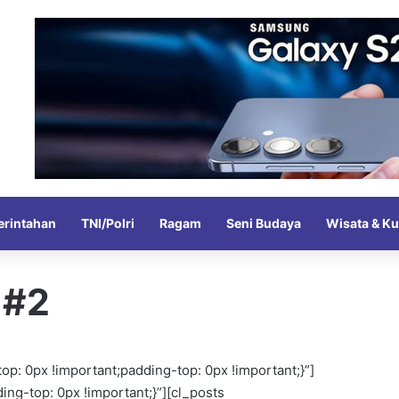
rintahan
TNI/Polri
Ragam
Seni Budaya
Wisata & Ku
 #2
: 0px !important;padding-top: 0px !important;}”]
g-top: 0px !important;}”][cl_posts