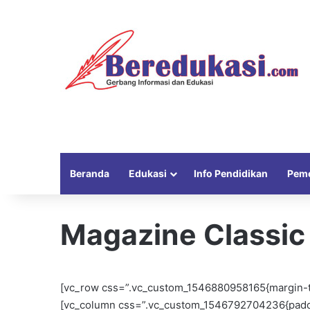
Beranda
Edukasi
Info Pendidikan
Peme
Magazine Classic
[vc_row css=”.vc_custom_1546880958165{margin-top
[vc_column css=”.vc_custom_1546792704236{paddin