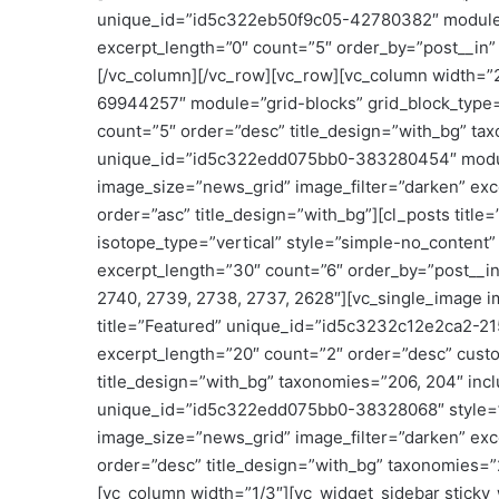
unique_id=”id5c322eb50f9c05-42780382″ module=”
excerpt_length=”0″ count=”5″ order_by=”post__in”
[/vc_column][/vc_row][vc_row][vc_column width=”
69944257″ module=”grid-blocks” grid_block_type=
count=”5″ order=”desc” title_design=”with_bg” tax
unique_id=”id5c322edd075bb0-383280454″ module
image_size=”news_grid” image_filter=”darken” exc
order=”asc” title_design=”with_bg”][cl_posts ti
isotope_type=”vertical” style=”simple-no_content
excerpt_length=”30″ count=”6″ order_by=”post__in
2740, 2739, 2738, 2737, 2628″][vc_single_image i
title=”Featured” unique_id=”id5c3232c12e2ca2-21
excerpt_length=”20″ count=”2″ order=”desc” cust
title_design=”with_bg” taxonomies=”206, 204″ incl
unique_id=”id5c322edd075bb0-38328068″ style=”
image_size=”news_grid” image_filter=”darken” exc
order=”desc” title_design=”with_bg” taxonomies=”
[vc_column width=”1/3″][vc_widget_sidebar sticky_