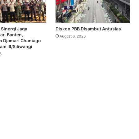
 Sinergi Jaga
Diskon PBB Disambut Antusias
bar-Banten,
August 6, 2026
 Djamari Chaniago
m III/Siliwangi
6