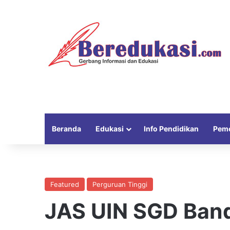
Beranda
Edukasi
Info Pendidikan
Peme
Featured
Perguruan Tinggi
JAS UIN SGD Ban