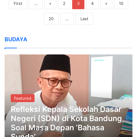
First
...
«
2
3
4
»
10
20
...
Last
BUDAYA
Featured
Refleksi Kepala Sekolah Dasar
Negeri (SDN) di Kota Bandung,
Soal Masa Depan ‘Bahasa
Sunda’