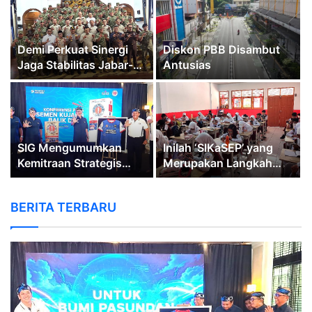
Demi Perkuat Sinergi
Diskon PBB Disambut
Jaga Stabilitas Jabar-
Antusias
Banten, Menkopolkam
Djamari Chaniago
Kunjungi Kodam
III/Siliwangi
SIG Mengumumkan
Inilah ‘SIKaSEP’ yang
Kemitraan Strategis
Merupakan Langkah
Antara Semen Kujang
Nyata, Membangun
dan PERSIB Bandung
Keterampilan Sosial
BERITA TERBARU
Siswa Sekolah Dasar
(SD) di Kota Bandung