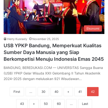
Ekonomi
Herry Kusraely
November 25, 2025
USB YPKP Bandung, Memperkuat Kualitas
Sumber Daya Manusia yang Siap
Berkompetisi Menuju Indonesia Emas 2045
BANDUNG, BEREDUKASI.COM — UNIVERSITAS Sangga Buana
(USB) YPKP Gelar Wisuda XXII Gelombang II Tahun Akademik
2024–2025 dengan meluluskan 921 Wisudawan…
First
...
30
40
«
41
42
43
»
50
60
...
Last