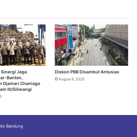
 Sinergi Jaga
Diskon PBB Disambut Antusias
bar-Banten,
August 6, 2026
 Djamari Chaniago
m III/Siliwangi
6
site Bandung