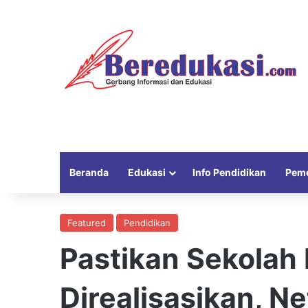
Beranda
Edukasi
Info Pendidikan
Peme
Featured
Pendidikan
Pastikan Sekolah
Direalisasikan, N