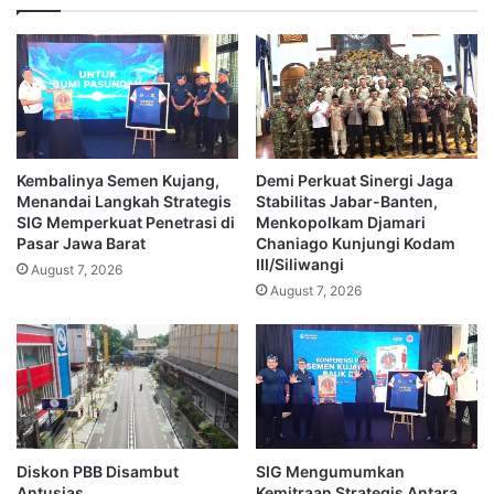
Kembalinya Semen Kujang,
Demi Perkuat Sinergi Jaga
Menandai Langkah Strategis
Stabilitas Jabar-Banten,
SIG Memperkuat Penetrasi di
Menkopolkam Djamari
Pasar Jawa Barat
Chaniago Kunjungi Kodam
III/Siliwangi
August 7, 2026
August 7, 2026
Diskon PBB Disambut
SIG Mengumumkan
Antusias
Kemitraan Strategis Antara