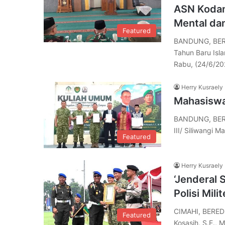
ASN Kodam 
Mental dan
Featured
BANDUNG, BERE
Tahun Baru Isla
Rabu, (24/6/20
Herry Kusraely
Mahasiswa
BANDUNG, BERE
III/ Siliwangi 
Featured
Herry Kusraely
‘Jenderal 
Polisi Mil
CIMAHI, BERED
Featured
Kosasih, S.E., 