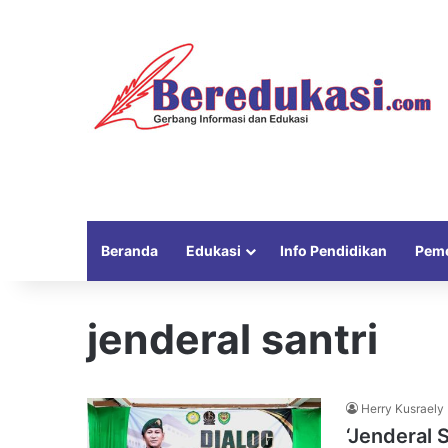
Beranda
Edukasi
Info Pendidikan
Peme
jenderal santri
Herry Kusraely
‘Jenderal 