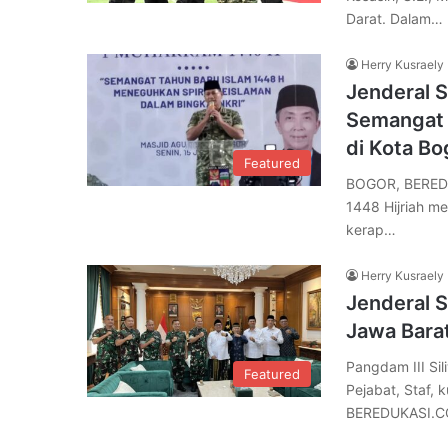
Darat. Dalam…
Herry Kusraely
Jenderal 
Semangat 
di Kota Bo
Featured
BOGOR, BERED
1448 Hijriah me
kerap…
Herry Kusraely
Jenderal S
Jawa Bara
Pangdam III Sil
Featured
Pejabat, Staf,
BEREDUKASI.