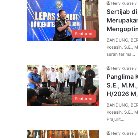
Herry Kusraely
Sertijab d
Merupakan
Mengoptim
Featured
BANDUNG, BERE
Kosasih, S.E.,
serah terima…
Herry Kusraely
Panglima K
S.E., M.M
H/2026 M,
Featured
BANDUNG, BERE
Kosasih, S.E., 
Prajurit…
Herry Kusraely