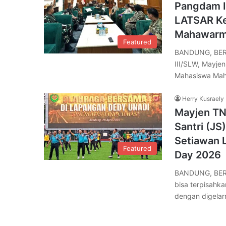
Pangdam I
LATSAR Ke
Mahawarma
Featured
BANDUNG, BERE
III/SLW, Mayjen
Mahasiswa Ma
Herry Kusraely
Mayjen TN
Santri (JS
Setiawan L
Featured
Day 2026
BANDUNG, BERE
bisa terpisahka
dengan digela