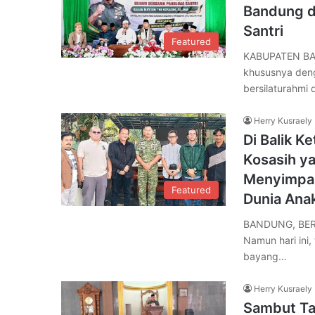
Bandung d
Santri
Featured
KABUPATEN BAN
khususnya deng
bersilaturahmi
Herry Kusraely
Di Balik K
Kosasih ya
Menyimpan
Featured
Dunia Ana
BANDUNG, BER
Namun hari ini
bayang…
Herry Kusraely
Sambut Ta