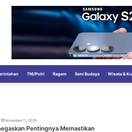
rintahan
TNI/Polri
Ragam
Seni Budaya
Wisata & Ku
November 11, 2025
negaskan Pentingnya Memastikan