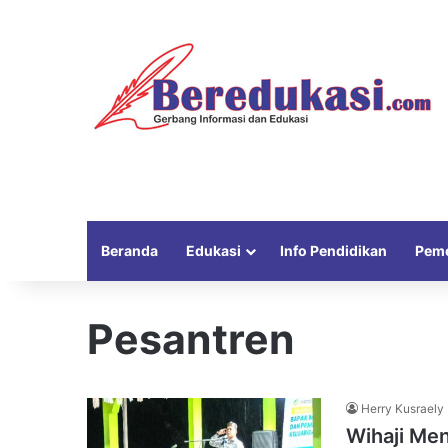
Beranda
Edukasi
Info Pendidikan
Peme
Pesantren
Herry Kusraely
Wihaji Me