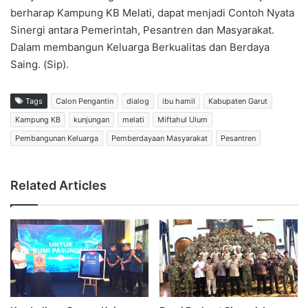
berharap Kampung KB Melati, dapat menjadi Contoh Nyata
Sinergi antara Pemerintah, Pesantren dan Masyarakat.
Dalam membangun Keluarga Berkualitas dan Berdaya
Saing. (Sip).
Tags
Calon Pengantin
dialog
ibu hamil
Kabupaten Garut
Kampung KB
kunjungan
melati
Miftahul Ulum
Pembangunan Keluarga
Pemberdayaan Masyarakat
Pesantren
Related Articles