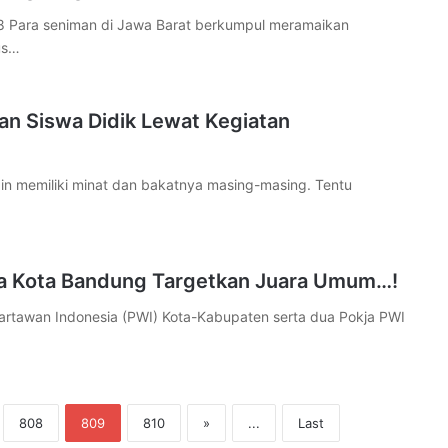
Para seniman di Jawa Barat berkumpul meramaikan
us…
an Siswa Didik Lewat Kegiatan
n memiliki minat dan bakatnya masing-masing. Tentu
ja Kota Bandung Targetkan Juara Umum…!
rtawan Indonesia (PWI) Kota-Kabupaten serta dua Pokja PWI
808
809
810
»
...
Last