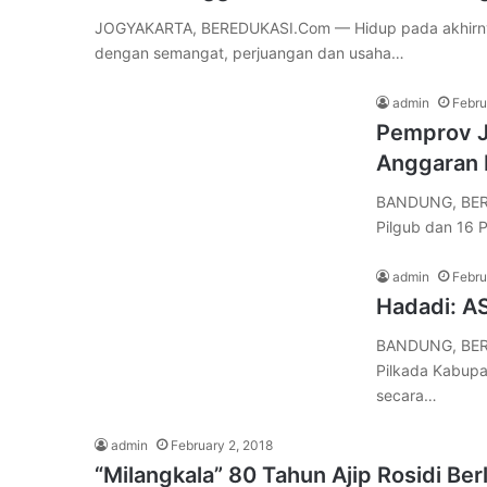
JOGYAKARTA, BEREDUKASI.Com — Hidup pada akhirnya bu
dengan semangat, perjuangan dan usaha…
admin
Febru
Pemprov J
Anggaran 
BANDUNG, BERE
Pilgub dan 16 
admin
Febru
Hadadi: AS
BANDUNG, BERE
Pilkada Kabupa
secara…
admin
February 2, 2018
“Milangkala” 80 Tahun Ajip Rosidi B