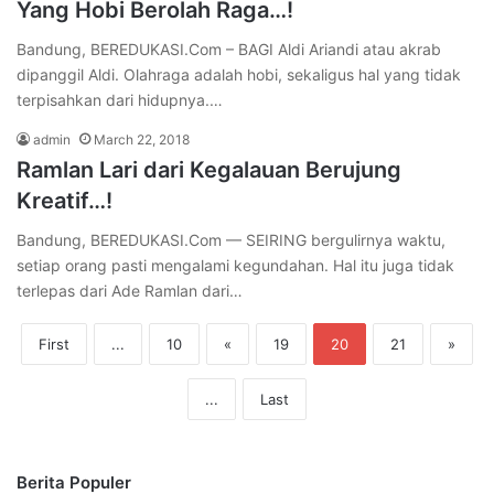
Yang Hobi Berolah Raga…!
Bandung, BEREDUKASI.Com – BAGI Aldi Ariandi atau akrab
dipanggil Aldi. Olahraga adalah hobi, sekaligus hal yang tidak
terpisahkan dari hidupnya.…
admin
March 22, 2018
Ramlan Lari dari Kegalauan Berujung
Kreatif…!
Bandung, BEREDUKASI.Com — SEIRING bergulirnya waktu,
setiap orang pasti mengalami kegundahan. Hal itu juga tidak
terlepas dari Ade Ramlan dari…
First
...
10
«
19
20
21
»
...
Last
Berita Populer